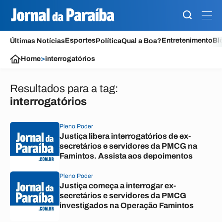
Esportes
Entretenimento
Bl
Últimas Notícias
Política
Qual a Boa?
Home
>
interrogatórios
Resultados para a tag:
interrogatórios
Pleno Poder
Justiça libera interrogatórios de ex-
secretários e servidores da PMCG na
Famintos. Assista aos depoimentos
Pleno Poder
Justiça começa a interrogar ex-
secretários e servidores da PMCG
investigados na Operação Famintos