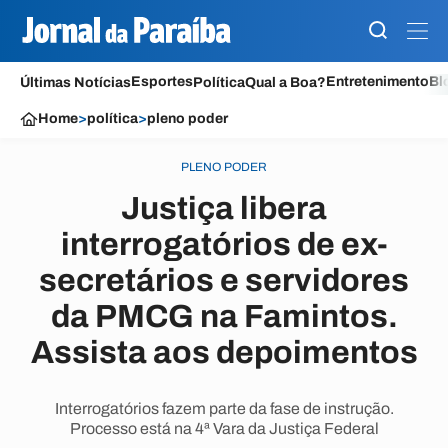
Esportes
Entretenimento
Bl
Últimas Notícias
Política
Qual a Boa?
Home
>
política
>
pleno poder
PLENO PODER
Justiça libera
interrogatórios de ex-
secretários e servidores
da PMCG na Famintos.
Assista aos depoimentos
Interrogatórios fazem parte da fase de instrução.
Processo está na 4ª Vara da Justiça Federal