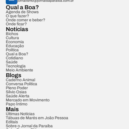
jornalismo@jornaldaparaiba.com.br
Qual a Boa?
Agenda de Shows
O que fazer?
Onde comer e beber?
Onde ficar?
Notícias
Bichos
Cultura
Economia
Educação
Política
Qual a Boa?
Cotidiano
Saúde
Tecnologia
Meio Ambiente
Blogs
Caderno Animal
Conversa Política
Pleno Poder
Sílvio Osias
Saúde Alerta
Mercado em Movimento
Papo Íntimo
Mais
Últimas Notícias
Tábuas de Marés em João Pessoa
Editais
Sobre o Jornal da Paraíba