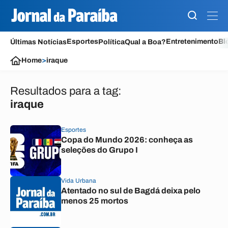
Esportes
Entretenimento
Bl
Últimas Notícias
Política
Qual a Boa?
Home
>
iraque
Resultados para a tag:
iraque
Esportes
Copa do Mundo 2026: conheça as
seleções do Grupo I
Vida Urbana
Atentado no sul de Bagdá deixa pelo
menos 25 mortos