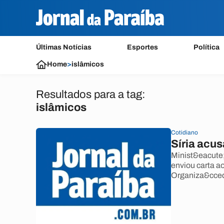
Últimas Notícias
Esportes
Política
Home
>
islâmicos
Resultados para a tag:
islâmicos
Cotidiano
Síria acus
Minist&eacute;
enviou carta a
Organiza&ccedi