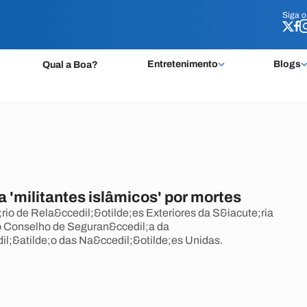
Siga 
Siga 
Entretenimento
Blogs
Qual a Boa?
a 'militantes islâmicos' por mortes
rio de Rela&ccedil;&otilde;es Exteriores da S&iacute;ria
o Conselho de Seguran&ccedil;a da
l;&atilde;o das Na&ccedil;&otilde;es Unidas.