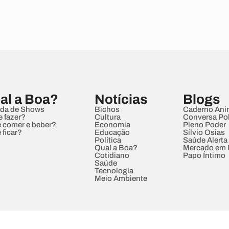
al a Boa?
Notícias
Blogs
da de Shows
Bichos
Caderno Ani
e fazer?
Cultura
Conversa Pol
 comer e beber?
Economia
Pleno Poder
 ficar?
Educação
Sílvio Osias
Política
Saúde Alerta
Qual a Boa?
Mercado em
Cotidiano
Papo Íntimo
Saúde
Tecnologia
Meio Ambiente