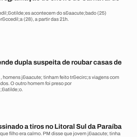
dil;&otilde;es acontecem do s&aacute;bado (25)
r&ccedil;a (28), a partir das 21h.
ende dupla suspeita de roubar casas de
 homens j&aacute; tinham feito tr&ecirc;s viagens com
dos. O outro homem foi preso por
;&atilde;o.
sinado a tiros no Litoral Sul da Paraíba
 que filho era calmo. PM disse que jovem j&aacute; tinha