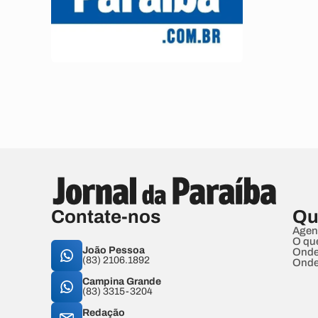
Contate-nos
Qu
Agen
O qu
João Pessoa
Onde
(83) 2106.1892
Onde
Campina Grande
(83) 3315-3204
Redação