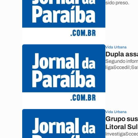
sido preso.
Vida Urbana
Dupla ass
Segundo inform
liga&ccedil;&a
Vida Urbana
Grupo susp
Litoral Sul
Investiga&cced