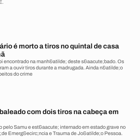
E.
ário é morto a tiros no quintal de casa
mã
oi encontrado na manh&atilde; deste s&aacute;bado. Os
ram a ouvir tiros durante a madrugada. Ainda n&atilde;o
eitos do crime
aleado com dois tiros na cabeça em
ido pelo Samu e est&aacute; internado em estado grave no
;de Emerg&ecirc;ncia e Trauma de Jo&atilde;o Pessoa.