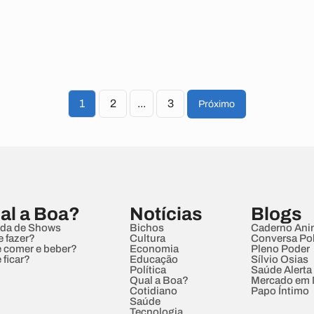
1
2
...
3
Próximo
al a Boa?
Notícias
Blogs
da de Shows
Bichos
Caderno Ani
e fazer?
Cultura
Conversa Pol
 comer e beber?
Economia
Pleno Poder
 ficar?
Educação
Sílvio Osias
Política
Saúde Alerta
Qual a Boa?
Mercado em
Cotidiano
Papo Íntimo
Saúde
Tecnologia