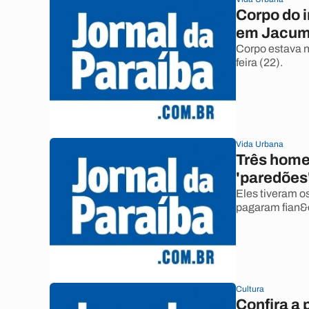
Corpo do i
em Jacu
Corpo estava n
feira (22).
Vida Urbana
Três home
'paredõe
Eles tiveram o
pagaram fian&c
Cultura
Confira a