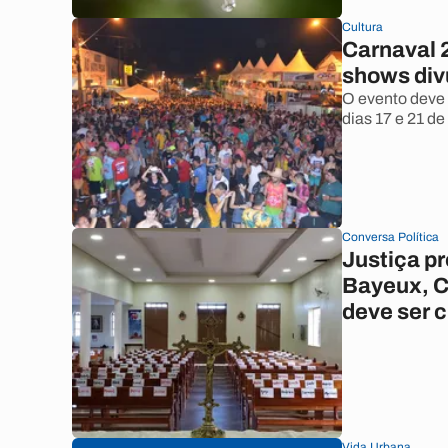
Cultura
Carnaval 
shows div
O evento deve 
dias 17 e 21 de
Conversa Política
Justiça pr
Bayeux, C
deve ser 
Vida Urbana