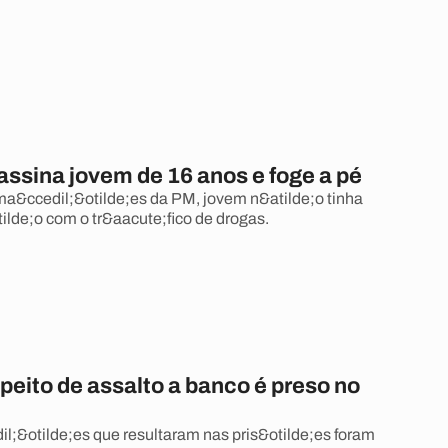
assina jovem de 16 anos e foge a pé
a&ccedil;&otilde;es da PM, jovem n&atilde;o tinha
tilde;o com o tr&aacute;fico de drogas.
eito de assalto a banco é preso no
il;&otilde;es que resultaram nas pris&otilde;es foram