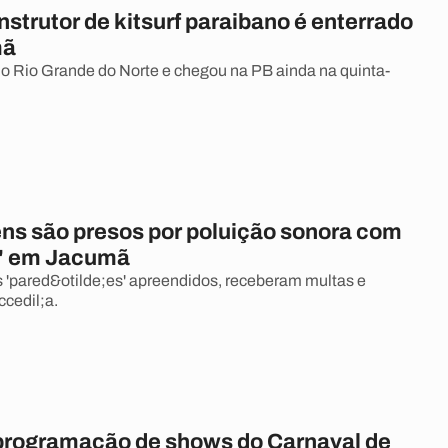
nstrutor de kitsurf paraibano é enterrado
mã
o Rio Grande do Norte e chegou na PB ainda na quinta-
ns são presos por poluição sonora com
s' em Jacumã
s 'pared&otilde;es' apreendidos, receberam multas e
cedil;a.
 programação de shows do Carnaval de