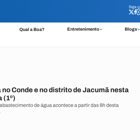
Siga 
Siga 
Entretenimento
Blogs
Qual a Boa?
 no Conde e no distrito de Jacumã nesta
a (1º)
bastecimento de água acontece a partir das 8h desta
.