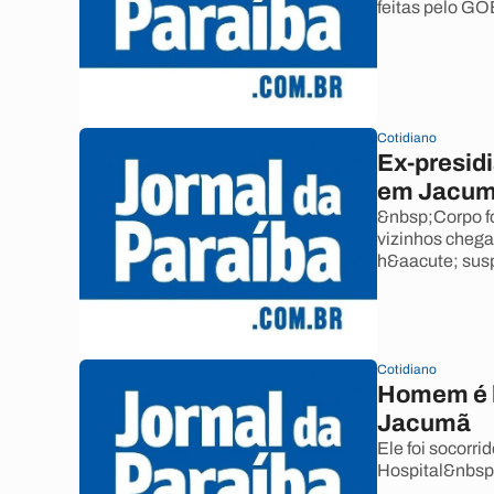
feitas pelo GO
Cotidiano
Ex-presidi
em Jacu
&nbsp;Corpo f
vizinhos chega
h&aacute; susp
Cotidiano
Homem é b
Jacumã
Ele foi socorr
Hospital&nbsp