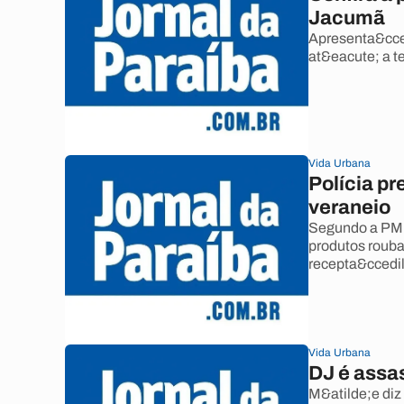
Jacumã
Apresenta&cce
at&eacute; a te
Vida Urbana
Polícia pr
veraneio
Segundo a PM ,
produtos rouba
recepta&ccedil
Vida Urbana
DJ é assas
M&atilde;e diz