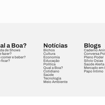
al a Boa?
Notícias
Blogs
da de Shows
Bichos
Caderno Ani
e fazer?
Cultura
Conversa Pol
 comer e beber?
Economia
Pleno Poder
 ficar?
Educação
Sílvio Osias
Política
Saúde Alerta
Qual a Boa?
Mercado em
Cotidiano
Papo Íntimo
Saúde
Tecnologia
Meio Ambiente