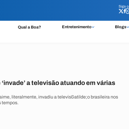
Siga 
Siga 
Entretenimento
Blogs
Qual a Boa?
‘invade’ a televisão atuando em várias
ime, literalmente, invadiu a televis&atilde;o brasileira nos
s tempos.