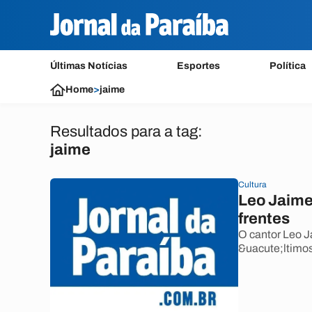
Últimas Notícias
Esportes
Política
Home
>
jaime
Resultados para a tag:
jaime
Cultura
Leo Jaime 
frentes
O cantor Leo Ja
&uacute;ltimo