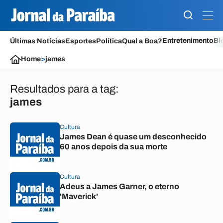
Entretenimento
Bl
Últimas Notícias
Esportes
Política
Qual a Boa?
Home
>
james
Resultados para a tag:
james
Cultura
James Dean é quase um desconhecido
60 anos depois da sua morte
Cultura
Adeus a James Garner, o eterno
'Maverick'