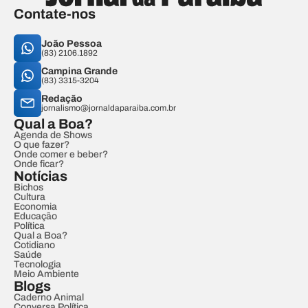
Contate-nos
João Pessoa
(83) 2106.1892
Campina Grande
(83) 3315-3204
Redação
jornalismo@jornaldaparaiba.com.br
Qual a Boa?
Agenda de Shows
O que fazer?
Onde comer e beber?
Onde ficar?
Notícias
Bichos
Cultura
Economia
Educação
Política
Qual a Boa?
Cotidiano
Saúde
Tecnologia
Meio Ambiente
Blogs
Caderno Animal
Conversa Política