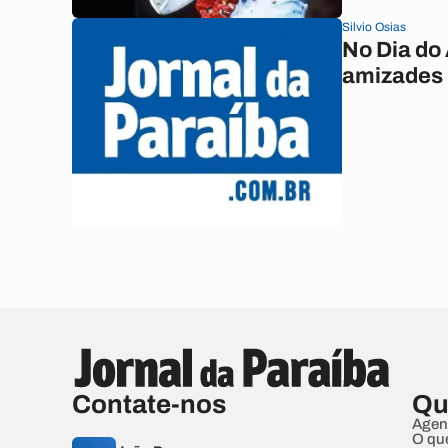
Silvio Osias
No Dia do
amizades
Contate-nos
Qu
Agen
O qu