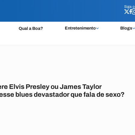
Siga 
Siga 
Entretenimento
Blogs
Qual a Boa?
re Elvis Presley ou James Taylor
esse blues devastador que fala de sexo?