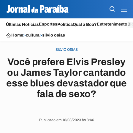
Esportes
Entretenimento
Bl
Últimas Notícias
Política
Qual a Boa?
Home
>
cultura
>
silvio osias
SILVIO OSIAS
Você prefere Elvis Presley
ou James Taylor cantando
esse blues devastador que
fala de sexo?
Publicado em 16/08/2023 às 8:46