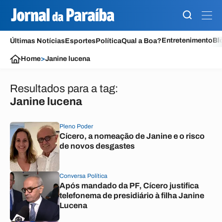
Entretenimento
Bl
Últimas Notícias
Esportes
Política
Qual a Boa?
Home
>
Janine lucena
Resultados para a tag:
Janine lucena
Pleno Poder
Cícero, a nomeação de Janine e o risco
de novos desgastes
Conversa Política
Após mandado da PF, Cícero justifica
telefonema de presidiário à filha Janine
Lucena