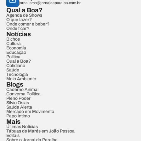
jornalismo@jornaldaparaiba.com.br
Qual a Boa?
Agenda de Shows
O que fazer?
Onde comer e beber?
Onde ficar?
Notícias
Bichos
Cultura
Economia
Educação
Política
Qual a Boa?
Cotidiano
Saúde
Tecnologia
Meio Ambiente
Blogs
Caderno Animal
Conversa Política
Pleno Poder
Sílvio Osias
Saúde Alerta
Mercado em Movimento
Papo Íntimo
Mais
Últimas Notícias
Tábuas de Marés em João Pessoa
Editais
Sobre o Jornal da Paraíba