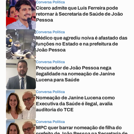
Conversa Política
Cícero admite que Luís Ferreira pode
retornar à Secretaria de Saúde de João
Pessoa
Conversa Política
Médico que agrediu noiva é afastado das
funções no Estado e na prefeitura de
João Pessoa
Conversa Política
Procurador de João Pessoa nega
ilegalidade na nomeação de Janine
Lucena para Saúde
Conversa Política
Nomeação de Janine Lucena como
Executiva da Saúde é ilegal, avalia
auditoria do TCE
Conversa Política
MPC quer barrar nomeação de filha do
prefeito de João Pessoa na Secretaria de