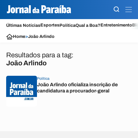
Esportes
Entretenimento
Bl
Últimas Notícias
Política
Qual a Boa?
Home
>
João Arlindo
Resultados para a tag:
João Arlindo
Política
João Arlindo oficializa inscrição de
candidatura a procurador-geral