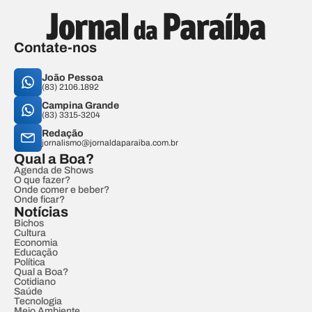
Contate-nos
João Pessoa
(83) 2106.1892
Campina Grande
(83) 3315-3204
Redação
jornalismo@jornaldaparaiba.com.br
Qual a Boa?
Agenda de Shows
O que fazer?
Onde comer e beber?
Onde ficar?
Notícias
Bichos
Cultura
Economia
Educação
Política
Qual a Boa?
Cotidiano
Saúde
Tecnologia
Meio Ambiente