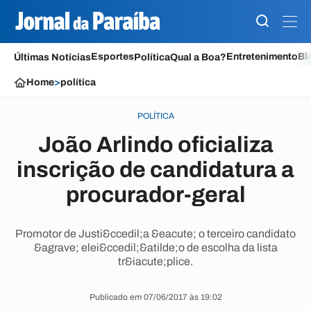
Esportes
Entretenimento
Bl
Últimas Notícias
Política
Qual a Boa?
Home
>
política
POLÍTICA
João Arlindo oficializa
inscrição de candidatura a
procurador-geral
Promotor de Justi&ccedil;a &eacute; o terceiro candidato
&agrave; elei&ccedil;&atilde;o de escolha da lista
tr&iacute;plice.
Publicado em 07/06/2017 às 19:02