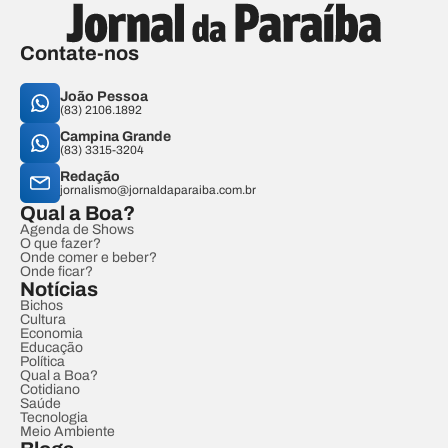
Contate-nos
João Pessoa
(83) 2106.1892
Campina Grande
(83) 3315-3204
Redação
jornalismo@jornaldaparaiba.com.br
Qual a Boa?
Agenda de Shows
O que fazer?
Onde comer e beber?
Onde ficar?
Notícias
Bichos
Cultura
Economia
Educação
Política
Qual a Boa?
Cotidiano
Saúde
Tecnologia
Meio Ambiente