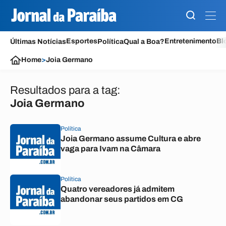
Esportes
Entretenimento
Bl
Últimas Notícias
Política
Qual a Boa?
Home
>
Joia Germano
Resultados para a tag:
Joia Germano
Política
Joia Germano assume Cultura e abre
vaga para Ivam na Câmara
Política
Quatro vereadores já admitem
abandonar seus partidos em CG