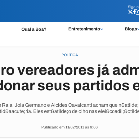
Siga 
Siga 
Entretenimento
Blogs
Qual a Boa?
POLÍTICA
ro vereadores já ad
onar seus partidos
Raia, Joia Germano e Alcides Cavalcanti acham que n&atilde;
rtid&aacute;ria. Eles est&atilde;o de olho nas elei&ccedil;&otild
Publicado em 11/02/2011 às 9:06