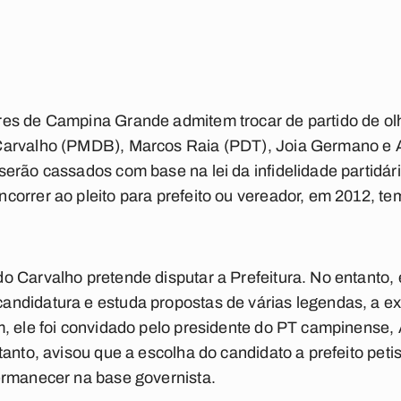
es de Campina Grande admitem trocar de partido de olh
Carvalho (PMDB), Marcos Raia (PDT), Joia Germano e A
serão cassados com base na lei da infidelidade partidá
orrer ao pleito para prefeito ou vereador, em 2012, te
o Carvalho pretende disputar a Prefeitura. No entanto,
ndidatura e estuda propostas de várias legendas, a 
, ele foi convidado pelo presidente do PT campinense,
anto, avisou que a escolha do candidato a prefeito petista
ermanecer na base governista.