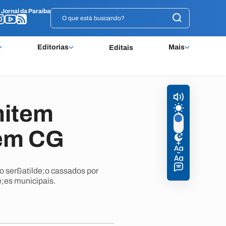
o
o
Jornal da Paraíba
Jornal da Paraíba
Editorias
Mais
Editais
mitem
 em CG
o ser&atilde;o cassados por
e;es municipais.