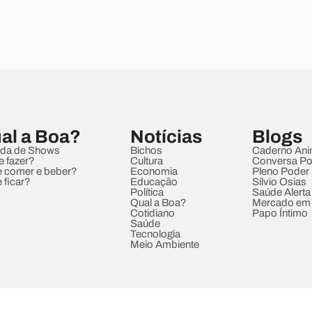
al a Boa?
Notícias
Blogs
da de Shows
Bichos
Caderno Ani
e fazer?
Cultura
Conversa Pol
 comer e beber?
Economia
Pleno Poder
 ficar?
Educação
Sílvio Osias
Política
Saúde Alerta
Qual a Boa?
Mercado em
Cotidiano
Papo Íntimo
Saúde
Tecnologia
Meio Ambiente