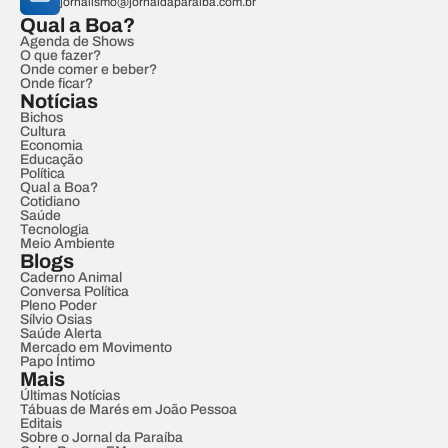
jornalismo@jornaldaparaiba.com.br
Qual a Boa?
Agenda de Shows
O que fazer?
Onde comer e beber?
Onde ficar?
Notícias
Bichos
Cultura
Economia
Educação
Política
Qual a Boa?
Cotidiano
Saúde
Tecnologia
Meio Ambiente
Blogs
Caderno Animal
Conversa Política
Pleno Poder
Sílvio Osias
Saúde Alerta
Mercado em Movimento
Papo Íntimo
Mais
Últimas Notícias
Tábuas de Marés em João Pessoa
Editais
Sobre o Jornal da Paraíba