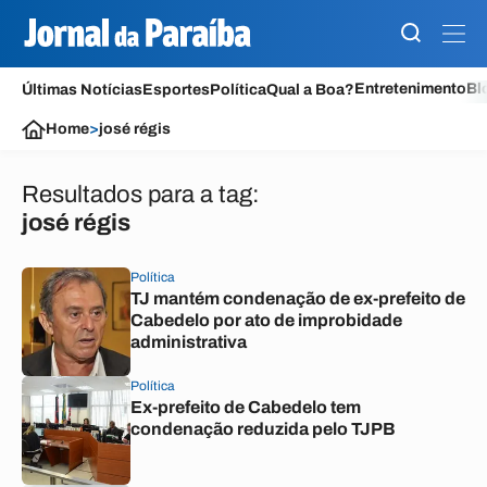
Entretenimento
Bl
Últimas Notícias
Esportes
Política
Qual a Boa?
Home
>
josé régis
Resultados para a tag:
josé régis
Política
TJ mantém condenação de ex-prefeito de
Cabedelo por ato de improbidade
administrativa
Política
Ex-prefeito de Cabedelo tem
condenação reduzida pelo TJPB