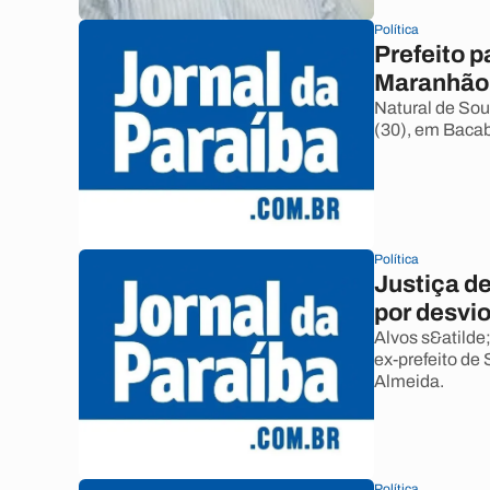
Política
Prefeito 
Maranhão
Natural de Sou
(30), em Bacab
Política
Justiça de
por desvio
Alvos s&atilde;
ex-prefeito de
Almeida.
Política