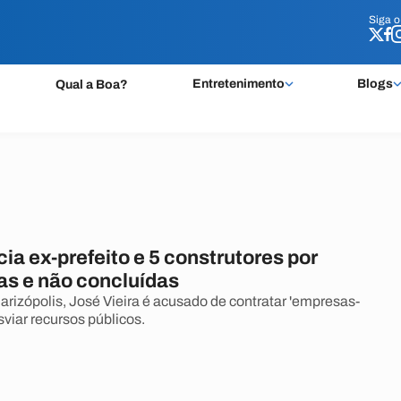
Siga 
Siga 
Entretenimento
Blogs
Qual a Boa?
a ex-prefeito e 5 construtores por
as e não concluídas
arizópolis, José Vieira é acusado de contratar 'empresas-
viar recursos públicos.