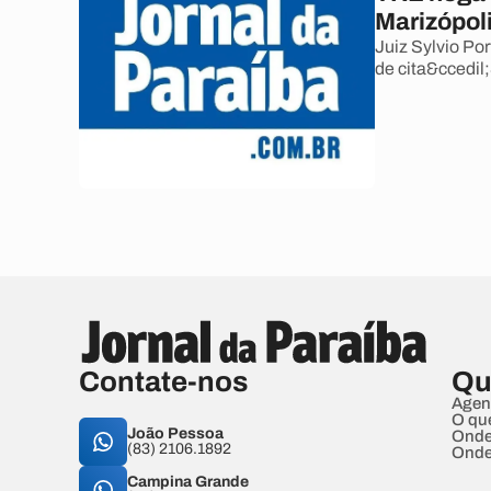
Marizópol
Juiz Sylvio Por
de cita&ccedil;
Contate-nos
Qu
Agen
O qu
João Pessoa
Onde
(83) 2106.1892
Onde
Campina Grande