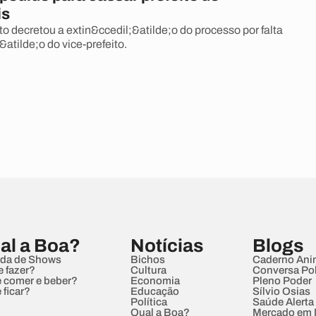
is
to decretou a extin&ccedil;&atilde;o do processo por falta
&atilde;o do vice-prefeito.
al a Boa?
Notícias
Blogs
da de Shows
Bichos
Caderno Ani
e fazer?
Cultura
Conversa Pol
 comer e beber?
Economia
Pleno Poder
 ficar?
Educação
Sílvio Osias
Política
Saúde Alerta
Qual a Boa?
Mercado em