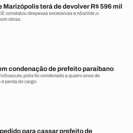
e Marizópolis terá de devolver R$ 596 mil
CE constatou despesas excessivas e n&atilde;o
om obras.
m condenação de prefeito paraibano
riz&oacute;polis foi condenado a quatro anos de
 e perda do cargo.
pedido para cassar prefeito de