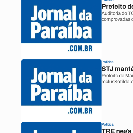
Prefeito d
Auditoria do T
comprovadas c
Política
STJ manté
Prefeito de Ma
reclus&atilde;o
Política
TRE nega 