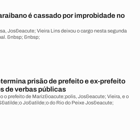
paraibano é cassado por improbidade no
sa, Jos&eacute; Vieira Lins deixou o cargo nesta segunda
al. &nbsp; &nbsp;
termina prisão de prefeito e ex-prefeito
s de verbas públicas
o o prefeito de Mariz&oacute;polis, Jos&eacute; Vieira, e o
 S&atilde;o Jo&atilde;o do Rio do Peixe Jos&eacute;