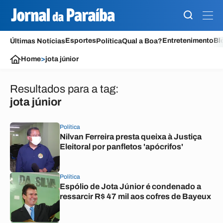
Esportes
Entretenimento
Bl
Últimas Notícias
Política
Qual a Boa?
Home
>
jota júnior
Resultados para a tag:
jota júnior
Política
Nilvan Ferreira presta queixa à Justiça
Eleitoral por panfletos 'apócrifos'
Política
Espólio de Jota Júnior é condenado a
ressarcir R$ 47 mil aos cofres de Bayeux