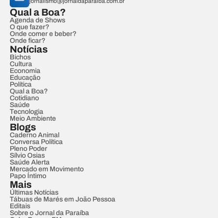
jornalismo@jornaldaparaiba.com.br
Qual a Boa?
Agenda de Shows
O que fazer?
Onde comer e beber?
Onde ficar?
Notícias
Bichos
Cultura
Economia
Educação
Política
Qual a Boa?
Cotidiano
Saúde
Tecnologia
Meio Ambiente
Blogs
Caderno Animal
Conversa Política
Pleno Poder
Sílvio Osias
Saúde Alerta
Mercado em Movimento
Papo Íntimo
Mais
Últimas Notícias
Tábuas de Marés em João Pessoa
Editais
Sobre o Jornal da Paraíba