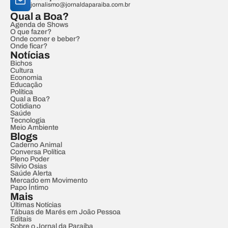
jornalismo@jornaldaparaiba.com.br
Qual a Boa?
Agenda de Shows
O que fazer?
Onde comer e beber?
Onde ficar?
Notícias
Bichos
Cultura
Economia
Educação
Política
Qual a Boa?
Cotidiano
Saúde
Tecnologia
Meio Ambiente
Blogs
Caderno Animal
Conversa Política
Pleno Poder
Sílvio Osias
Saúde Alerta
Mercado em Movimento
Papo Íntimo
Mais
Últimas Notícias
Tábuas de Marés em João Pessoa
Editais
Sobre o Jornal da Paraíba