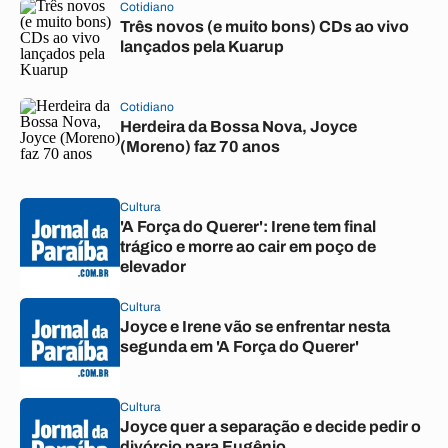
Cotidiano
Três novos (e muito bons) CDs ao vivo
lançados pela Kuarup
Cotidiano
Herdeira da Bossa Nova, Joyce
(Moreno) faz 70 anos
Cultura
'A Força do Querer': Irene tem final
trágico e morre ao cair em poço de
elevador
Cultura
Joyce e Irene vão se enfrentar nesta
segunda em 'A Força do Querer'
Cultura
Joyce quer a separação e decide pedir o
divórcio para Eugênio