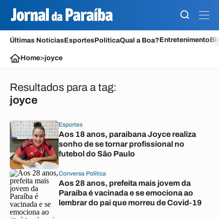
Entretenimento
Bl
Últimas Notícias
Esportes
Política
Qual a Boa?
Home
>
joyce
Resultados para a tag:
joyce
Esportes
Aos 18 anos, paraibana Joyce realiza
sonho de se tornar profissional no
futebol do São Paulo
Conversa Política
Aos 28 anos, prefeita mais jovem da
Paraíba é vacinada e se emociona ao
lembrar do pai que morreu de Covid-19