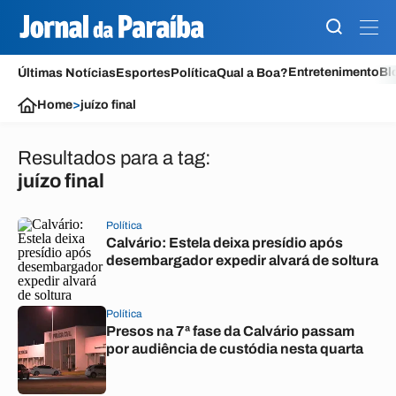
Entretenimento
Bl
Últimas Notícias
Esportes
Política
Qual a Boa?
Home
>
juízo final
Resultados para a tag:
juízo final
Política
Calvário: Estela deixa presídio após
desembargador expedir alvará de soltura
Política
Presos na 7ª fase da Calvário passam
por audiência de custódia nesta quarta