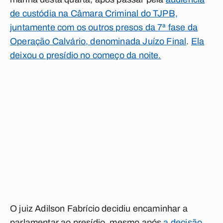
de custódia na Câmara Criminal do TJPB,
juntamente com os outros presos da 7ª fase da
Operação Calvário, denominada Juízo Final
.
Ela
deixou o presídio no começo da noite.
O juiz Adilson Fabrício decidiu encaminhar a
parlamentar ao presídio, mesmo após
a decisão