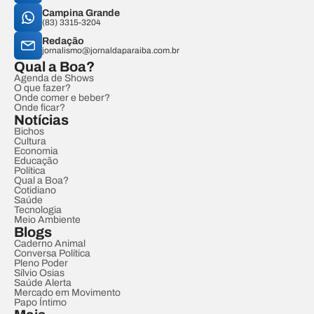
Campina Grande
(83) 3315-3204
Redação
jornalismo@jornaldaparaiba.com.br
Qual a Boa?
Agenda de Shows
O que fazer?
Onde comer e beber?
Onde ficar?
Notícias
Bichos
Cultura
Economia
Educação
Política
Qual a Boa?
Cotidiano
Saúde
Tecnologia
Meio Ambiente
Blogs
Caderno Animal
Conversa Política
Pleno Poder
Sílvio Osias
Saúde Alerta
Mercado em Movimento
Papo Íntimo