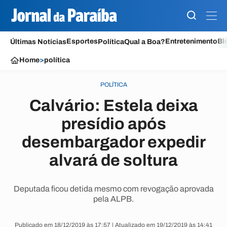
Esportes
Entretenimento
Bl
Últimas Notícias
Política
Qual a Boa?
Home
>
política
POLÍTICA
Calvário: Estela deixa
presídio após
desembargador expedir
alvará de soltura
Deputada ficou detida mesmo com revogação aprovada
pela ALPB.
Publicado em 18/12/2019 às 17:57 | Atualizado em 19/12/2019 às 14:41