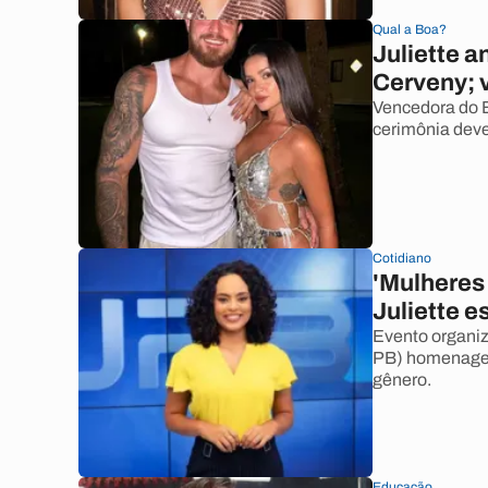
Qual a Boa?
Juliette a
Cerveny; 
Vencedora do B
cerimônia deve
Cotidiano
'Mulheres
Juliette 
Evento organiz
PB) homenageia
gênero.
Educação