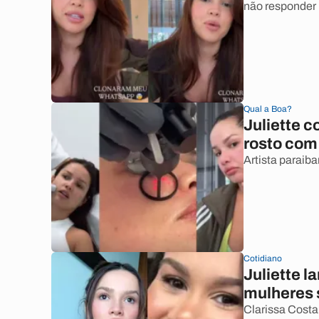
não responder
Qual a Boa?
Juliette 
rosto com
Artista paraib
Cotidiano
Juliette l
mulheres 
Clarissa Costa