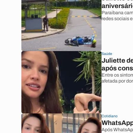
aniversár
Paraibana cam
redes sociais 
Saúde
Juliette 
após cons
Entre os sinto
afetada por dor
Cotidiano
WhatsApp d
Após WhatsApp 