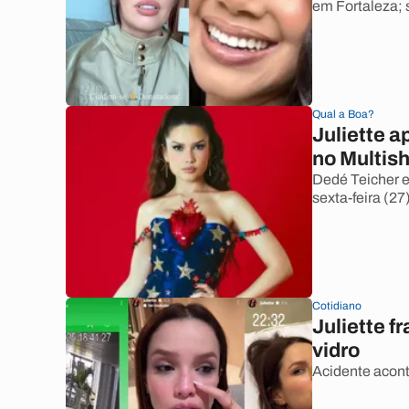
em Fortaleza; s
Qual a Boa?
Juliette 
no Multis
Dedé Teicher e
sexta-feira (27)
Cotidiano
Juliette f
vidro
Acidente acont