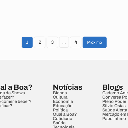
1
2
3
...
4
Próximo
al a Boa?
Notícias
Blogs
da de Shows
Bichos
Caderno Ani
e fazer?
Cultura
Conversa Pol
 comer e beber?
Economia
Pleno Poder
 ficar?
Educação
Sílvio Osias
Política
Saúde Alerta
Qual a Boa?
Mercado em
Cotidiano
Papo Íntimo
Saúde
Tecnologia