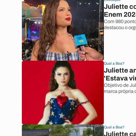
Juliette 
Enem 2025
Com 980 pontos
destacou o org
Qual a Boa?
Juliette a
'Estava v
Objetivo de Ju
marca própria
Qual a Boa?
Juliette c