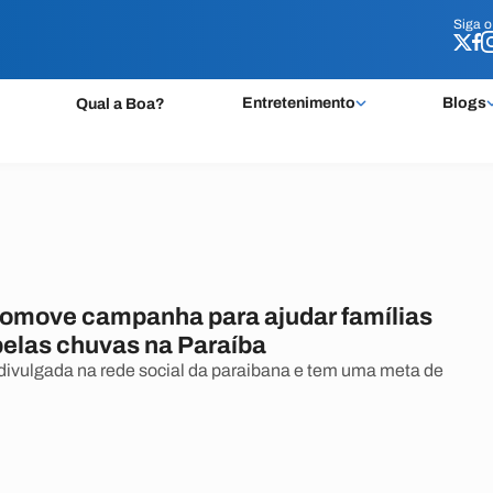
Siga 
Siga 
Entretenimento
Blogs
Qual a Boa?
promove campanha para ajudar famílias
pelas chuvas na Paraíba
ivulgada na rede social da paraibana e tem uma meta de