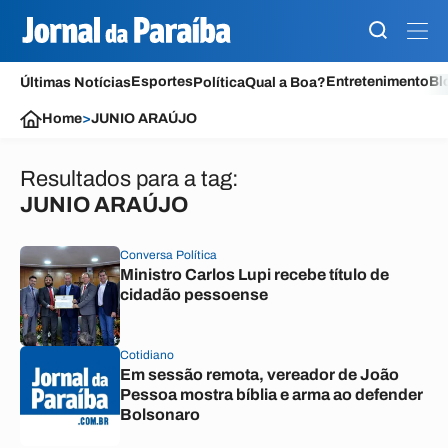
Esportes
Entretenimento
Bl
Últimas Notícias
Política
Qual a Boa?
Home
>
JUNIO ARAÚJO
Resultados para a tag:
JUNIO ARAÚJO
Conversa Política
Ministro Carlos Lupi recebe título de
cidadão pessoense
Cotidiano
Em sessão remota, vereador de João
Pessoa mostra bíblia e arma ao defender
Bolsonaro