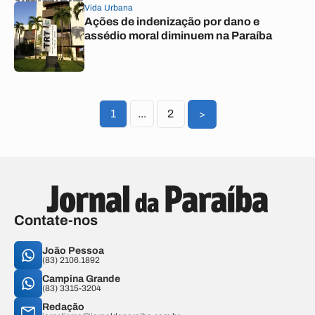
Vida Urbana
Ações de indenização por dano e
assédio moral diminuem na Paraíba
1
...
2
>
Contate-nos
João Pessoa
(83) 2106.1892
Campina Grande
(83) 3315-3204
Redação