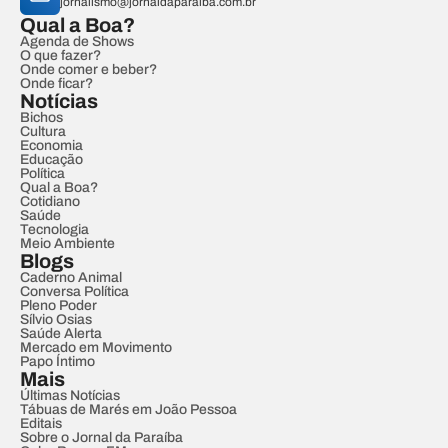
jornalismo@jornaldaparaiba.com.br
Qual a Boa?
Agenda de Shows
O que fazer?
Onde comer e beber?
Onde ficar?
Notícias
Bichos
Cultura
Economia
Educação
Política
Qual a Boa?
Cotidiano
Saúde
Tecnologia
Meio Ambiente
Blogs
Caderno Animal
Conversa Política
Pleno Poder
Sílvio Osias
Saúde Alerta
Mercado em Movimento
Papo Íntimo
Mais
Últimas Notícias
Tábuas de Marés em João Pessoa
Editais
Sobre o Jornal da Paraíba