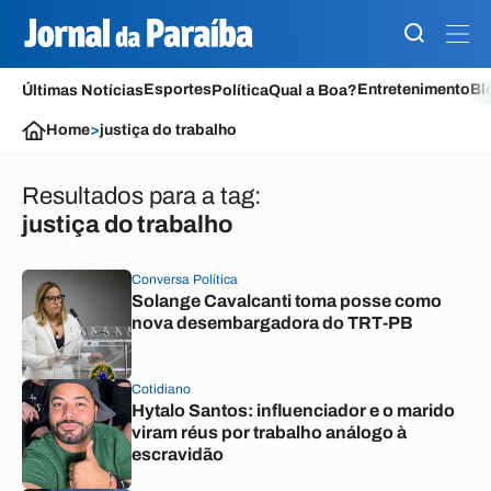
Esportes
Entretenimento
Bl
Últimas Notícias
Política
Qual a Boa?
Home
>
justiça do trabalho
Resultados para a tag:
justiça do trabalho
Conversa Política
Solange Cavalcanti toma posse como
nova desembargadora do TRT-PB
Cotidiano
Hytalo Santos: influenciador e o marido
viram réus por trabalho análogo à
escravidão