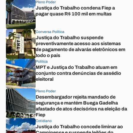
Pleno Poder
Justiça do Trabalho condena Fiep a
pagar quase R$ 100 mil em multas
Conversa Política
Justiça do Trabalho suspende
preventivamente acesso aos sistemas
de pagamento de alvarás eletrônicos em
todo o país
Política
MPT e Justiça do Trabalho atuam em
conjunto contra denúncias de assédio
eleitoral
Pleno Poder
Desembargador rejeita mandado de
segurança e mantém Buega Gadelha
afastado de atos decisórios na eleição da
Fiep
Cotidiano
Justiça do Trabalho concede liminar ao
Campinense e suspende leilões do