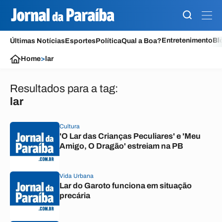
Entretenimento
Bl
Últimas Notícias
Esportes
Política
Qual a Boa?
Home
>
lar
Resultados para a tag:
lar
Cultura
'O Lar das Crianças Peculiares' e 'Meu
Amigo, O Dragão' estreiam na PB
Vida Urbana
Lar do Garoto funciona em situação
precária