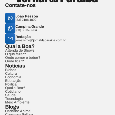
Contate-nos
João Pessoa
(83) 2106.1892
Campina Grande
(83) 3315-3204
Redação
jornalismo@jornaldaparaiba.com.br
Qual a Boa?
Agenda de Shows
O que fazer?
Onde comer e beber?
Onde ficar?
Notícias
Bichos
Cultura
Economia
Educação
Política
Qual a Boa?
Cotidiano
Saúde
Tecnologia
Meio Ambiente
Blogs
Caderno Animal
Conversa Política