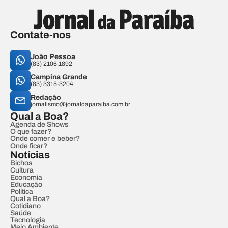
Contate-nos
João Pessoa
(83) 2106.1892
Campina Grande
(83) 3315-3204
Redação
jornalismo@jornaldaparaiba.com.br
Qual a Boa?
Agenda de Shows
O que fazer?
Onde comer e beber?
Onde ficar?
Notícias
Bichos
Cultura
Economia
Educação
Política
Qual a Boa?
Cotidiano
Saúde
Tecnologia
Meio Ambiente