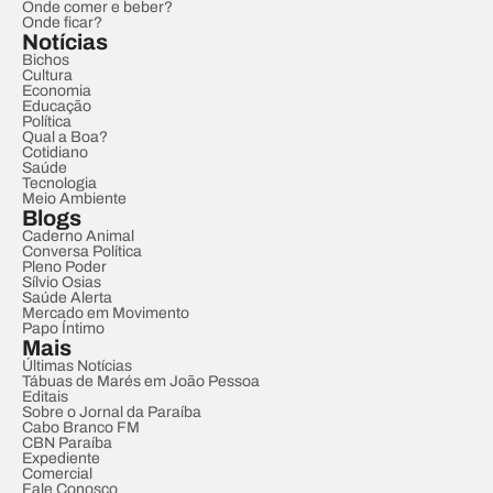
Onde comer e beber?
Onde ficar?
Notícias
Bichos
Cultura
Economia
Educação
Política
Qual a Boa?
Cotidiano
Saúde
Tecnologia
Meio Ambiente
Blogs
Caderno Animal
Conversa Política
Pleno Poder
Sílvio Osias
Saúde Alerta
Mercado em Movimento
Papo Íntimo
Mais
Últimas Notícias
Tábuas de Marés em João Pessoa
Editais
Sobre o Jornal da Paraíba
Cabo Branco FM
CBN Paraíba
Expediente
Comercial
Fale Conosco