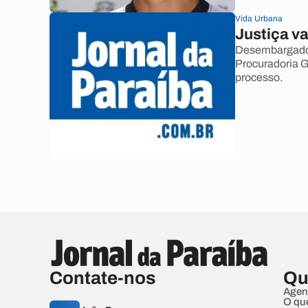
Vida Urbana
Justiça va
Desembargador
Procuradoria G
processo.
Contate-nos
Qu
Agen
O qu