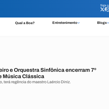
Siga 
Siga 
Entretenimento
Blogs
Qual a Boa?
eiro e Orquestra Sinfônica encerram 7º
de Música Clássica
o, terá regência do maestro Laércio Diniz.