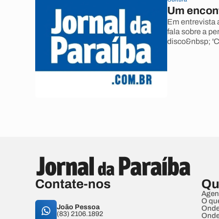
Um encontr
Em entrevista
fala sobre a p
disco&nbsp; 'C
Contate-nos
Qu
Agen
O qu
João Pessoa
Onde
(83) 2106.1892
Onde