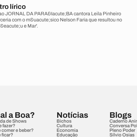
o lírico
 ao JORNAL DA PARA&Iacute;BA cantora Leila Pinheiro
erceria com o m&uacute;sico Nelson Faria que resultou no
&eacute;u e Mar'.
al a Boa?
Notícias
Blogs
da de Shows
Bichos
Caderno Ani
e fazer?
Cultura
Conversa Pol
 comer e beber?
Economia
Pleno Poder
 ficar?
Educação
Sílvio Osias