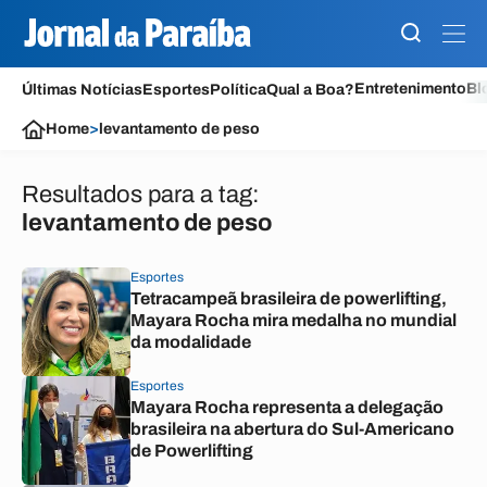
Entretenimento
Bl
Últimas Notícias
Esportes
Política
Qual a Boa?
Home
>
levantamento de peso
Resultados para a tag:
levantamento de peso
Esportes
Tetracampeã brasileira de powerlifting,
Mayara Rocha mira medalha no mundial
da modalidade
Esportes
Mayara Rocha representa a delegação
brasileira na abertura do Sul-Americano
de Powerlifting