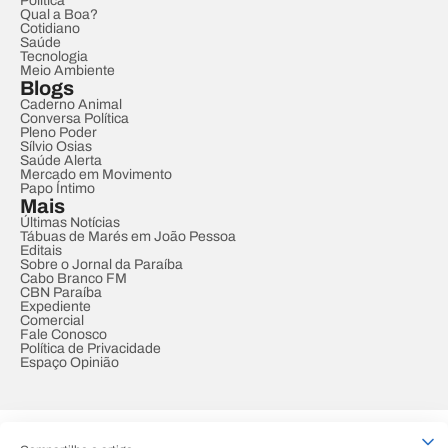
Política
Qual a Boa?
Cotidiano
Saúde
Tecnologia
Meio Ambiente
Blogs
Caderno Animal
Conversa Política
Pleno Poder
Sílvio Osias
Saúde Alerta
Mercado em Movimento
Papo Íntimo
Mais
Últimas Notícias
Tábuas de Marés em João Pessoa
Editais
Sobre o Jornal da Paraíba
Cabo Branco FM
CBN Paraíba
Expediente
Comercial
Fale Conosco
Política de Privacidade
Espaço Opinião
© REDE PARAÍBA DE COMUNICAÇÃO