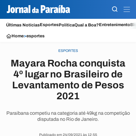
Esportes
Entretenimento
Bl
Últimas Notícias
Política
Qual a Boa?
Home
>
esportes
ESPORTES
Mayara Rocha conquista
4º lugar no Brasileiro de
Levantamento de Pesos
2021
Paraibana competiu na categoria até 49kg na competição
disputada no Rio de Janeiro.
Publicado em 24/09/2021 às 12:55