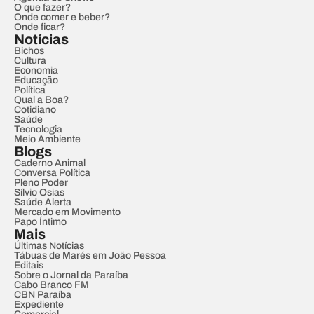
O que fazer?
Onde comer e beber?
Onde ficar?
Notícias
Bichos
Cultura
Economia
Educação
Política
Qual a Boa?
Cotidiano
Saúde
Tecnologia
Meio Ambiente
Blogs
Caderno Animal
Conversa Política
Pleno Poder
Sílvio Osias
Saúde Alerta
Mercado em Movimento
Papo Íntimo
Mais
Últimas Notícias
Tábuas de Marés em João Pessoa
Editais
Sobre o Jornal da Paraíba
Cabo Branco FM
CBN Paraíba
Expediente