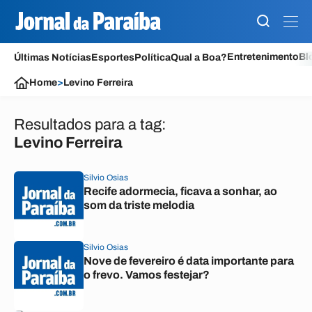
Entretenimento
Bl
Últimas Notícias
Esportes
Política
Qual a Boa?
Home
>
Levino Ferreira
Resultados para a tag:
Levino Ferreira
Silvio Osias
Recife adormecia, ficava a sonhar, ao
som da triste melodia
Silvio Osias
Nove de fevereiro é data importante para
o frevo. Vamos festejar?