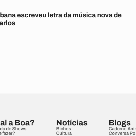
ibana escreveu letra da música nova de
arlos
al a Boa?
Notícias
Blogs
da de Shows
Bichos
Caderno Ani
e fazer?
Cultura
Conversa Pol