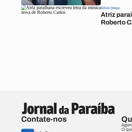
Silvio Osias
Atriz para
Roberto C
Contate-nos
Qu
Agen
O qu