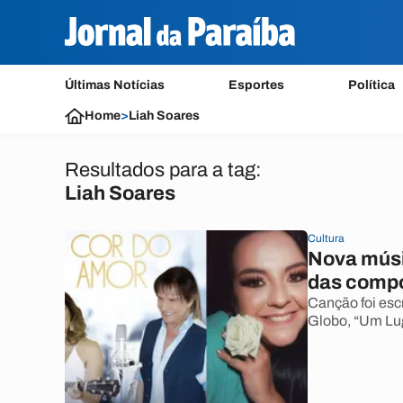
Últimas Notícias
Esportes
Política
Home
>
Liah Soares
Resultados para a tag:
Liah Soares
Cultura
Nova músi
das compo
Canção foi esc
Globo, “Um Lug