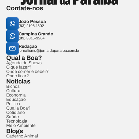
Contate-nos
João Pessoa
(83) 2106.1892
Campina Grande
(83) 3315-3204
Redação
jornalismo@jornaldaparaiba.com.br
Qual a Boa?
Agenda de Shows
O que fazer?
Onde comer e beber?
Onde ficar?
Notícias
Bichos
Cultura
Economia
Educação
Política
Qual a Boa?
Cotidiano
Saúde
Tecnologia
Meio Ambiente
Blogs
Caderno Animal