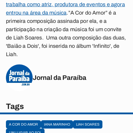
trabalha como atriz, produtora de eventos e agora
entrou na área da música
.”A Cor do Amor” é a
primeira composição assinada por ela, e a
participação na criação da música foi um convite
de Liah Soares. Uma outra composição das duas,
'Baião a Dois', foi inserida no álbum 'Infinito', de
Liah.
Jornal da Paraíba
Tags
A COR DO AMOR
IANA MARINHO
LIAH SOARES
UM LUGAR AO SOL