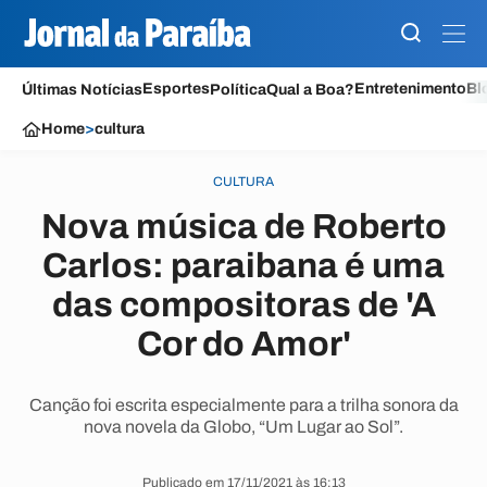
Esportes
Entretenimento
Bl
Últimas Notícias
Política
Qual a Boa?
Home
>
cultura
CULTURA
Nova música de Roberto
Carlos: paraibana é uma
das compositoras de 'A
Cor do Amor'
Canção foi escrita especialmente para a trilha sonora da
nova novela da Globo, “Um Lugar ao Sol”.
Publicado em 17/11/2021 às 16:13