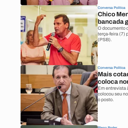
Conversa Política
Chico Men
bancada g
O documento c
terça-feira (7
(PSB).
Conversa Política
Mais cotad
coloca no
Em entrevista 
colocou seu n
o posto.
Pleno Poder