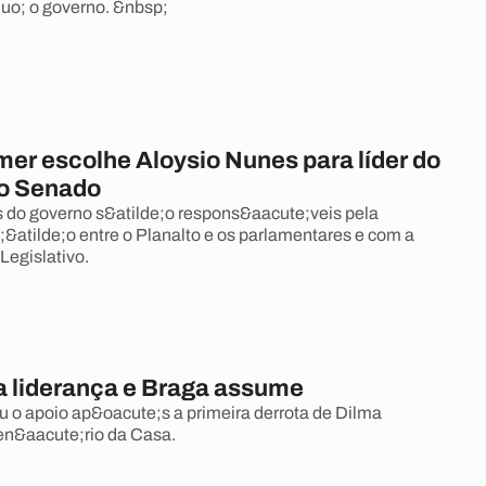
uo; o governo. &nbsp;
mer escolhe Aloysio Nunes para líder do
o Senado
 do governo s&atilde;o respons&aacute;veis pela
l;&atilde;o entre o Planalto e os parlamentares e com a
Legislativo.
a liderança e Braga assume
 o apoio ap&oacute;s a primeira derrota de Dilma
en&aacute;rio da Casa.