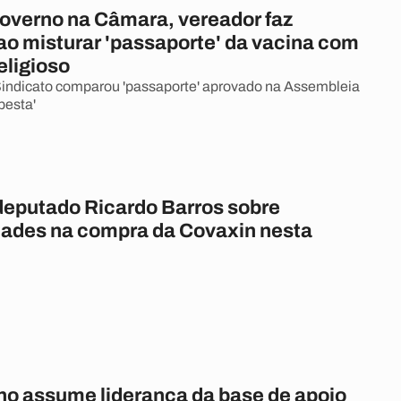
Governo na Câmara, vereador faz
ao misturar 'passaporte' da vacina com
eligioso
Sindicato comparou 'passaporte' aprovado na Assembleia
besta'
deputado Ricardo Barros sobre
idades na compra da Covaxin nesta
lho assume liderança da base de apoio