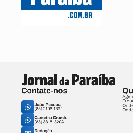
Contate-nos
Qu
Agen
O qu
João Pessoa
Onde
(83) 2106.1892
Onde
Campina Grande
(83) 3315-3204
Redação