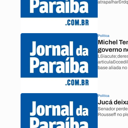
atrapalhar&rdq
Política
Michel Te
governo n
L&iacute;deres
articula&ccedi
base aliada no 
Política
Jucá deix
Senador perdeu
Rousseff no pl