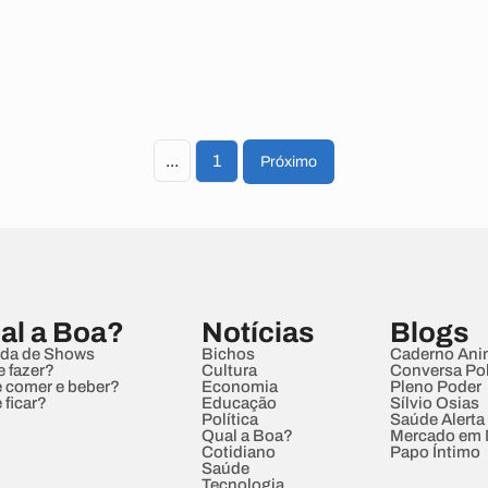
...
1
Próximo
al a Boa?
Notícias
Blogs
da de Shows
Bichos
Caderno Ani
e fazer?
Cultura
Conversa Pol
 comer e beber?
Economia
Pleno Poder
 ficar?
Educação
Sílvio Osias
Política
Saúde Alerta
Qual a Boa?
Mercado em
Cotidiano
Papo Íntimo
Saúde
Tecnologia