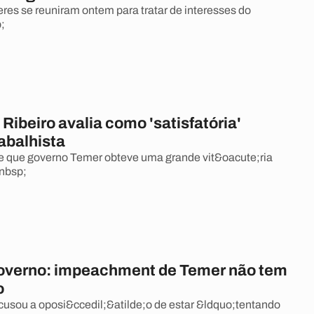
res se reuniram ontem para tratar de interesses do
;
Ribeiro avalia como 'satisfatória'
abalhista
e que governo Temer obteve uma grande vit&oacute;ria
&nbsp;
governo: impeachment de Temer não tem
o
usou a oposi&ccedil;&atilde;o de estar &ldquo;tentando