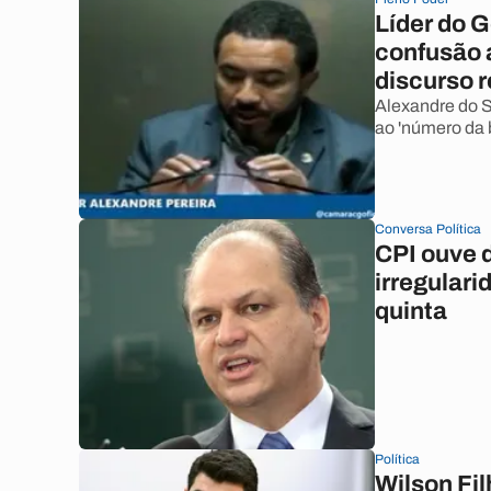
Líder do 
confusão 
discurso r
Alexandre do 
ao 'número da 
Conversa Política
CPI ouve 
irregular
quinta
Política
Wilson Fi