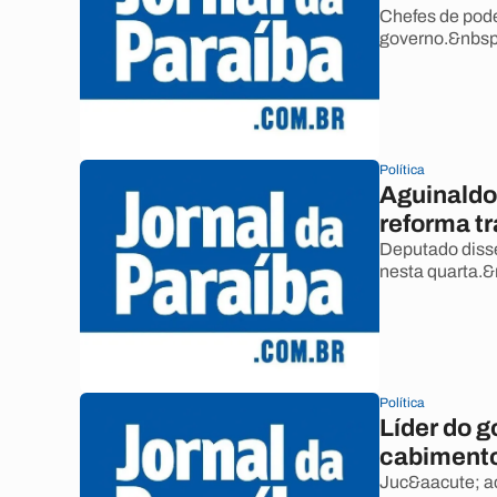
Chefes de pode
governo.&nbsp
Política
Aguinaldo 
reforma tr
Deputado diss
nesta quarta.
Política
Líder do 
cabiment
Juc&aacute; ac