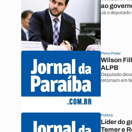
ao govern
Já o deputado 
Pleno Poder
Wilson Fil
ALPB
Deputado dever
retornam em fe
Política
Líder do g
Temer e R