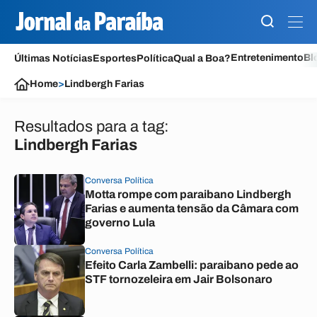
Entretenimento
Bl
Últimas Notícias
Esportes
Política
Qual a Boa?
Home
>
Lindbergh Farias
Resultados para a tag:
Lindbergh Farias
Conversa Política
Motta rompe com paraibano Lindbergh
Farias e aumenta tensão da Câmara com
governo Lula
Conversa Política
Efeito Carla Zambelli: paraibano pede ao
STF tornozeleira em Jair Bolsonaro