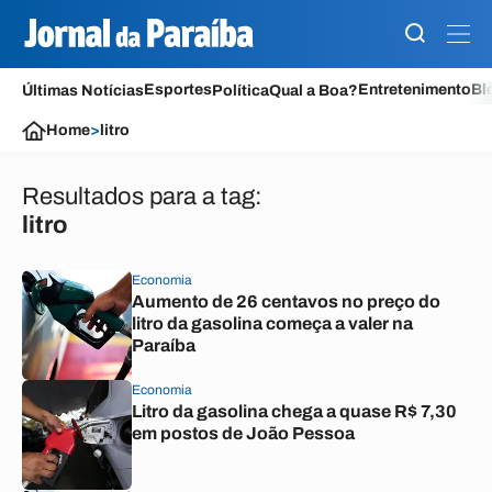
Esportes
Entretenimento
Bl
Últimas Notícias
Política
Qual a Boa?
Home
>
litro
Resultados para a tag:
litro
Economia
Aumento de 26 centavos no preço do
litro da gasolina começa a valer na
Paraíba
Economia
Litro da gasolina chega a quase R$ 7,30
em postos de João Pessoa