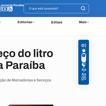
o
o
Jornal da Paraíba
Jornal da Paraíba
Editorias
Mais
Editais
ço do litro
a Paraíba
ção de Mercadorias e Serviços
.