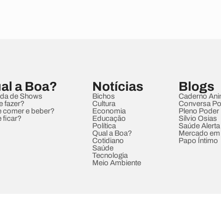
al a Boa?
Notícias
Blogs
da de Shows
Bichos
Caderno Ani
e fazer?
Cultura
Conversa Pol
 comer e beber?
Economia
Pleno Poder
 ficar?
Educação
Sílvio Osias
Política
Saúde Alerta
Qual a Boa?
Mercado em
Cotidiano
Papo Íntimo
Saúde
Tecnologia
Meio Ambiente