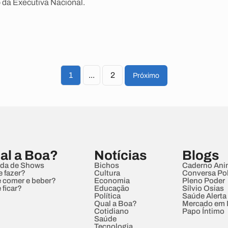
da Executiva Nacional.
1
...
2
Próximo
al a Boa?
Notícias
Blogs
da de Shows
Bichos
Caderno Ani
e fazer?
Cultura
Conversa Pol
 comer e beber?
Economia
Pleno Poder
 ficar?
Educação
Sílvio Osias
Política
Saúde Alerta
Qual a Boa?
Mercado em
Cotidiano
Papo Íntimo
Saúde
Tecnologia