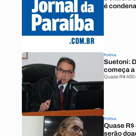
é condena
Política
Suetoni: D
começa a 
Quase R$ 400 m
Política
Quase R$ 
serão doa