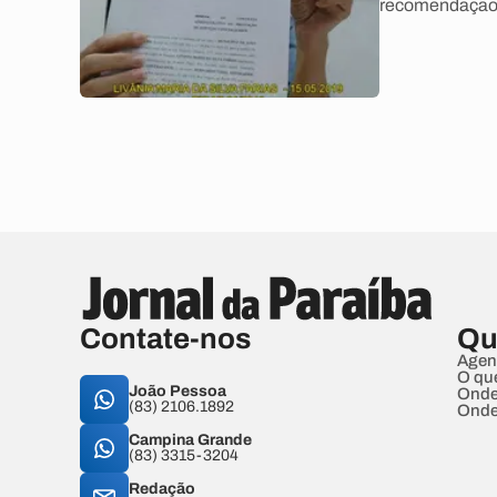
recomendação 
Contate-nos
Qu
Agen
O qu
João Pessoa
Onde
(83) 2106.1892
Onde
Campina Grande
(83) 3315-3204
Redação