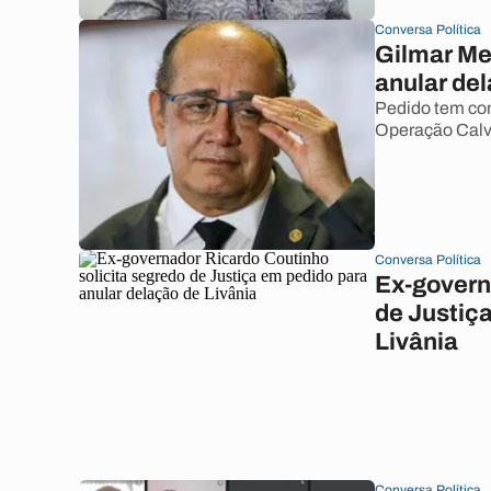
Conversa Política
Gilmar Me
anular del
Pedido tem com
Operação Calv
Conversa Política
Ex-govern
de Justiç
Livânia
Conversa Política