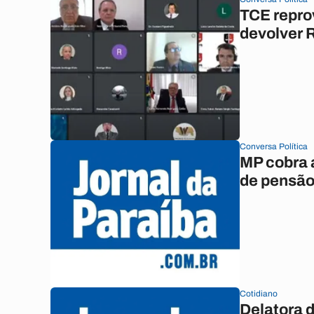
TCE repro
devolver R
Conversa Política
MP cobra 
de pensão 
Cotidiano
Delatora d