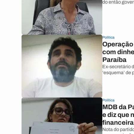
do então gover
Política
Operação C
com dinhe
Paraíba
Ex-secretário 
‘esquema’ de p
Política
MDB da Pa
e diz que
financeira
Nota do partid