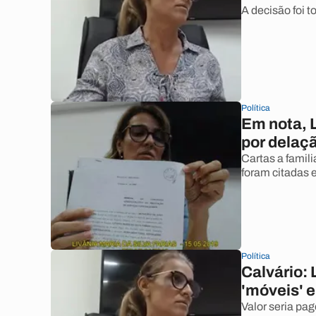
A decisão foi 
Política
Em nota, 
por delaç
Cartas a famil
foram citadas 
Política
Calvário: 
'móveis' e
Valor seria pag