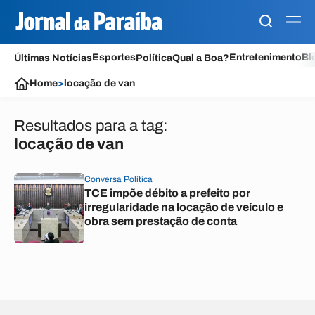
Esportes
Entretenimento
Bl
Últimas Notícias
Política
Qual a Boa?
Home
>
locação de van
Resultados para a tag:
locação de van
Conversa Política
TCE impõe débito a prefeito por
irregularidade na locação de veículo e
obra sem prestação de conta