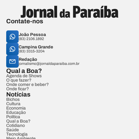
Contate-nos
João Pessoa
(83) 2106.1892
Campina Grande
(83) 3315-3204
Redação
jornalismo@jornaldaparaiba.com.br
Qual a Boa?
Agenda de Shows
O que fazer?
Onde comer e beber?
Onde ficar?
Notícias
Bichos
Cultura
Economia
Educação
Política
Qual a Boa?
Cotidiano
Saúde
Tecnologia
Meio Ambiente