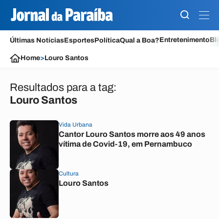
Entretenimento
Bl
Últimas Notícias
Esportes
Política
Qual a Boa?
Home
>
Louro Santos
Resultados para a tag:
Louro Santos
Vida Urbana
Cantor Louro Santos morre aos 49 anos
vítima de Covid-19, em Pernambuco
Cultura
Louro Santos