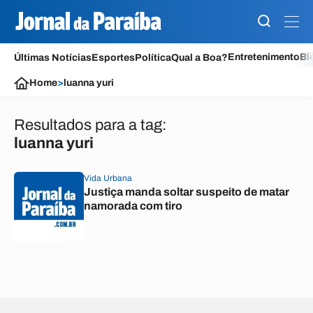
Entretenimento
Bl
Últimas Notícias
Esportes
Política
Qual a Boa?
Home
>
luanna yuri
Resultados para a tag:
luanna yuri
Vida Urbana
Justiça manda soltar suspeito de matar
namorada com tiro