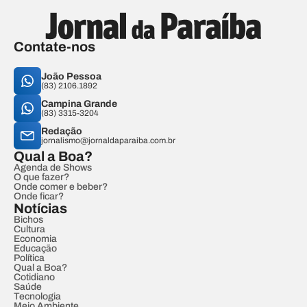
Contate-nos
João Pessoa
(83) 2106.1892
Campina Grande
(83) 3315-3204
Redação
jornalismo@jornaldaparaiba.com.br
Qual a Boa?
Agenda de Shows
O que fazer?
Onde comer e beber?
Onde ficar?
Notícias
Bichos
Cultura
Economia
Educação
Política
Qual a Boa?
Cotidiano
Saúde
Tecnologia
Meio Ambiente