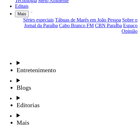
Tecnologia
Meio Ambiente
Editais
Mais
Séries especiais
Tábuas de Marés em João Pessoa
Sobre o
Jornal da Paraíba
Cabo Branco FM
CBN ParaÌba
Espaço
Opinião
Entretenimento
Blogs
Editorias
Mais