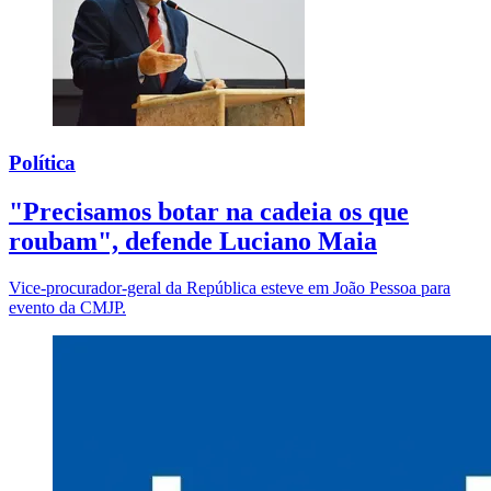
Política
"Precisamos botar na cadeia os que
roubam", defende Luciano Maia
Vice-procurador-geral da República esteve em João Pessoa para
evento da CMJP.