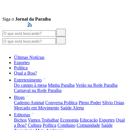
Siga o
Jornal da Paraíba
Últimas Notícias
Esportes
Política
Qual a Boa?
Entretenimento
Do campo à mesa
Minha Paraíba
Verão na Rede Paraíba
Carnaval na Rede Paraíba
Blogs
Caderno Animal
Conversa Política
Pleno Poder
Sílvio Osias
Mercado em Movimento
Saúde Alerta
Editorias
Bichos
Vamos Trabalhar
Economia
Educação
Esportes
Qual
a Boa?
Cultura
Política
Cotidiano
Comunidade
Saúde