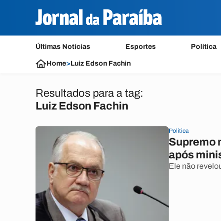
Últimas Notícias
Esportes
Política
Home
>
Luiz Edson Fachin
Resultados para a tag:
Luiz Edson Fachin
Política
Supremo m
após mini
Ele não revelo