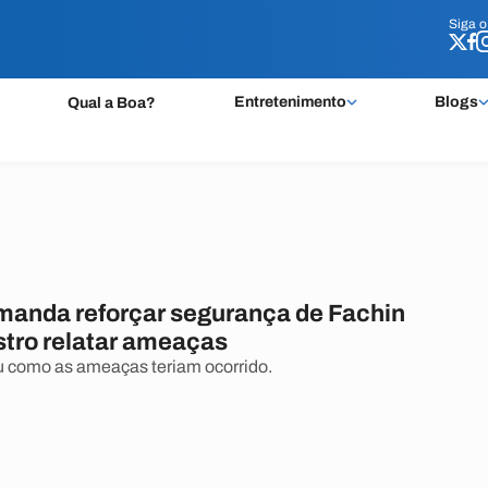
Siga 
Siga 
Entretenimento
Blogs
Qual a Boa?
anda reforçar segurança de Fachin
stro relatar ameaças
u como as ameaças teriam ocorrido.