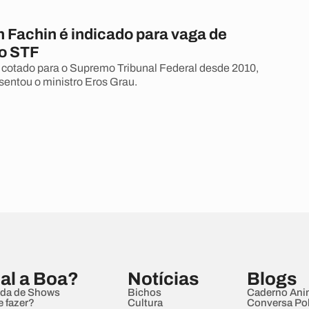
n Fachin é indicado para vaga de
do STF
cotado para o Supremo Tribunal Federal desde 2010,
entou o ministro Eros Grau.
al a Boa?
Notícias
Blogs
da de Shows
Bichos
Caderno Ani
e fazer?
Cultura
Conversa Pol