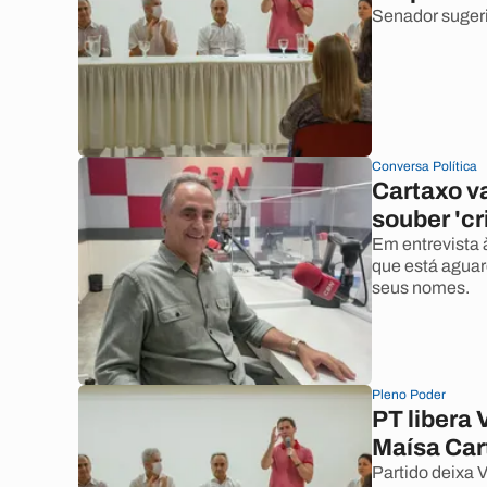
Senador suger
Conversa Política
Cartaxo v
souber 'cr
Em entrevista 
que está aguar
seus nomes.
Pleno Poder
PT libera
Maísa Car
Partido deixa V