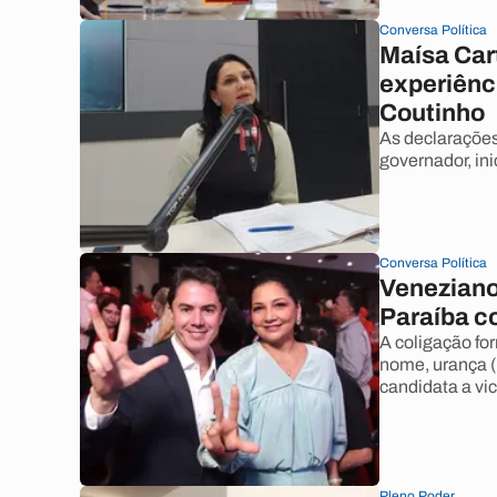
Conversa Política
Maísa Cart
experiênci
Coutinho
As declarações
governador, in
Conversa Política
Veneziano
Paraíba c
A coligação f
nome, urança (
candidata a vi
Pleno Poder