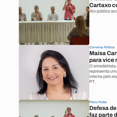
Cartaxo c
Ato público a
Conversa Política
Maísa Car
para vice
O emedebista a
representa uma
interna pelo e
PT.
Pleno Poder
Defesa de
faz parte 