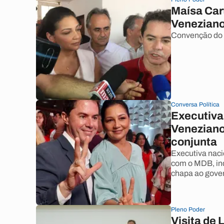
Maísa Cart
Venezian
Convenção do 
Conversa Política
Executiva
Veneziano
conjunta
Executiva nac
com o MDB, in
chapa ao gove
Pleno Poder
Visita de