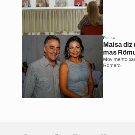
Política
Maísa diz 
mas Rômul
Movimento para
Romero.