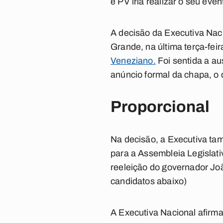
e PV iria realizar o seu even
A decisão da Executiva Nac
Grande, na última terça-feir
Veneziano.
Foi sentida a au
anúncio formal da chapa, o
Proporcional
Na decisão, a Executiva ta
para a Assembleia Legislat
reeleição do governador Jo
candidatos abaixo
)
A Executiva Nacional afirm