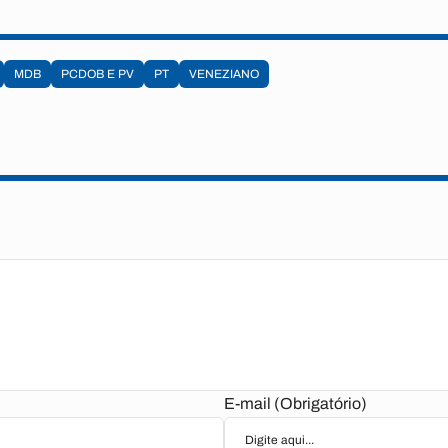
MDB
PCDOB E PV
PT
VENEZIANO
E-mail (Obrigatório)