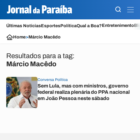
Entretenimento
Bl
Últimas Notícias
Esportes
Política
Qual a Boa?
Home
>
Márcio Macêdo
Resultados para a tag:
Márcio Macêdo
Conversa Política
Sem Lula, mas com ministros, governo
federal realiza plenária do PPA nacional
em João Pessoa neste sábado