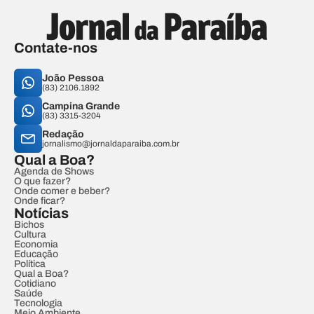
Contate-nos
João Pessoa
(83) 2106.1892
Campina Grande
(83) 3315-3204
Redação
jornalismo@jornaldaparaiba.com.br
Qual a Boa?
Agenda de Shows
O que fazer?
Onde comer e beber?
Onde ficar?
Notícias
Bichos
Cultura
Economia
Educação
Política
Qual a Boa?
Cotidiano
Saúde
Tecnologia
Meio Ambiente