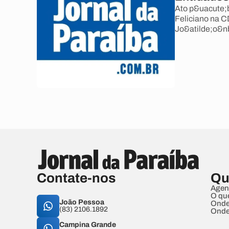
Ato p&uacute;b
Feliciano na 
Jo&atilde;o&nb
Contate-nos
Qu
Agen
O qu
João Pessoa
Onde
(83) 2106.1892
Onde
Campina Grande