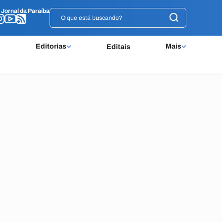
o
o
Jornal da Paraíba
Jornal da Paraíba
Editorias
Mais
Editais