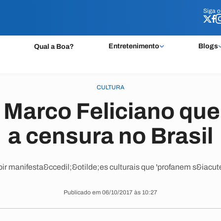
Siga 
Siga 
Entretenimento
Blogs
Qual a Boa?
CULTURA
 Marco Feliciano que
a censura no Brasil
ir manifesta&ccedil;&otilde;es culturais que 'profanem s&iacute
Publicado em 06/10/2017 às 10:27