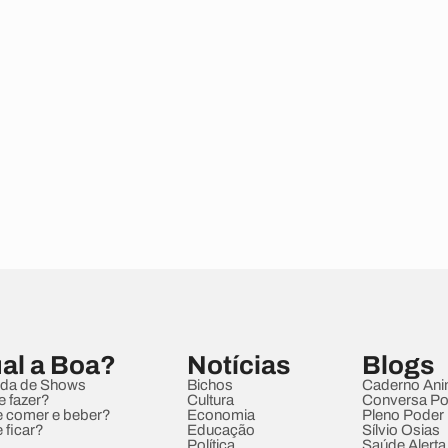
al a Boa?
Notícias
Blogs
da de Shows
Bichos
Caderno Ani
e fazer?
Cultura
Conversa Pol
 comer e beber?
Economia
Pleno Poder
 ficar?
Educação
Sílvio Osias
Política
Saúde Alerta