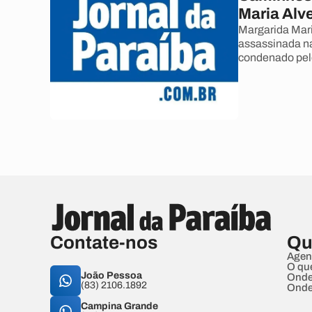
Maria Alv
Margarida Mar
assassinada na
condenado pel
Contate-nos
Qu
Agen
O qu
João Pessoa
Onde
(83) 2106.1892
Onde
Campina Grande