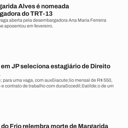
garida Alves é nomeada
gadora do TRT-13
vaga aberta pela desembargadora Ana Maria Ferreira
e aposentou em fevereiro.
em JP seleciona estagiário de Direito
a
; para uma vaga, com aux&iacute;lio mensal de R$ 550,
e e contrato de trabalho com dura&ccedil;&atilde;o de um
do Frio relembra morte de Margarida