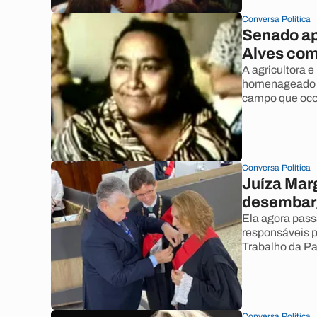
Conversa Política
Senado ap
Alves com
A agricultora 
homenageado n
campo que ocor
Conversa Política
Juíza Mar
desembar
Ela agora pass
responsáveis p
Trabalho da Pa
Conversa Política