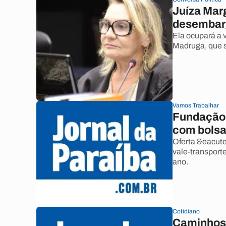
Juíza Mar
desembar
Ela ocupará a 
Madruga, que s
Vamos Trabalhar
Fundação 
com bols
Oferta &eacute
vale-transport
ano.
Cotidiano
Caminhos 