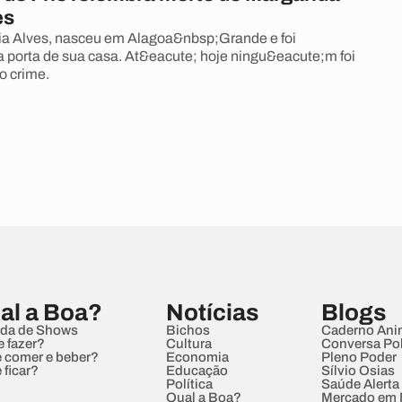
es
ia Alves, nasceu em Alagoa&nbsp;Grande e foi
 porta de sua casa. At&eacute; hoje ningu&eacute;m foi
o crime.
al a Boa?
Notícias
Blogs
da de Shows
Bichos
Caderno Ani
e fazer?
Cultura
Conversa Pol
 comer e beber?
Economia
Pleno Poder
 ficar?
Educação
Sílvio Osias
Política
Saúde Alerta
Qual a Boa?
Mercado em