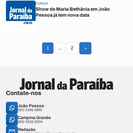
Cultura
Show de Maria Bethânia em João
Pessoa já tem nova data
1
...
2
>
Contate-nos
João Pessoa
(83) 2106.1892
Campina Grande
(83) 3315-3204
Redação