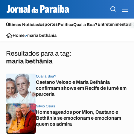
Esportes
Entretenimento
Bl
Últimas Notícias
Política
Qual a Boa?
Home
>
maria bethânia
Resultados para a tag:
maria bethânia
Qual a Boa?
Caetano Veloso e Maria Bethânia
confirmam shows em Recife de turnê em
parceria
Silvio Osias
Homenageados por Mion, Caetano e
Bethânia se emocionam e emocionam
quem os admira