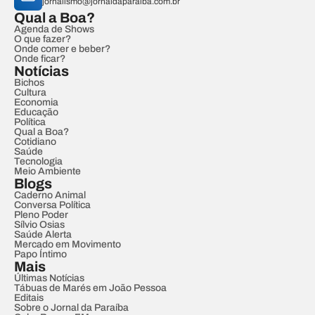
jornalismo@jornaldaparaiba.com.br
Qual a Boa?
Agenda de Shows
O que fazer?
Onde comer e beber?
Onde ficar?
Notícias
Bichos
Cultura
Economia
Educação
Política
Qual a Boa?
Cotidiano
Saúde
Tecnologia
Meio Ambiente
Blogs
Caderno Animal
Conversa Política
Pleno Poder
Sílvio Osias
Saúde Alerta
Mercado em Movimento
Papo Íntimo
Mais
Últimas Notícias
Tábuas de Marés em João Pessoa
Editais
Sobre o Jornal da Paraíba